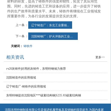
材料的研发，提高了铸铁件的强度和韧性，拓宽了其应用范
围。同时，先进的铸造工艺和设备的应用，进一步提升了铸铁
件的生产效率和质量水平。未来，铸铁件将继续在工业领域发
挥重要作用，为各行业的发展提供坚实的支撑。
上一条 ：
辽宁铸造厂：东北工业重镇...
下一条 ：
沈阳铸钢厂：炉火淬炼的工业脊梁
关键词：
铸铁件
相关资讯
更多>>
гч20灰铸件|好用的灰铸件，东明特钢倾力推荐
沈阳铸造件的应用领域
辽宁铸造厂-铸铁件的应用领域
东明特钢提供沈阳地区***碳素结构钢|S235 JO碳素结构钢
沈阳东明特钢制造有限公司是掘进机履带板及其销轴的现货超市,为国内多家