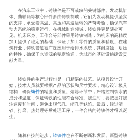
在汽车工业中，
铸铁件是不可或缺的关键部件。发动机缸
体、曲轴箱等核心部件多由铸铁制成，它们为发动机提供坚实
的支撑，承受着高温、高压和高速运转的严苛考验，确保汽车
动力系统的稳定运行。在机械制造领域，铸铁件更是随处可
见。机床床身、工作台等部件采用铸铁制造，为机床的高精度
加工提供了稳定的基础，保证了加工零件的质量和精度。在建
筑行业，铸铁管道被广泛应用于给排水系统，其耐腐蚀、耐压
的特性，确保了水资源的稳定输送，为城市的基础设施建设贡
献力量。
铸铁件的生产过程也是一门精湛的技艺。从模具设计开
始，技术人员就要根据产品的形状和尺寸要求，精心设计模具
结构，确保
铸件
的精度和质量。熔炼环节中，严格控制铁水的
成分和温度，保证铸铁的性能符合标准。浇注时，要把握好浇
注速度和时间，避免出现气孔、缩孔等缺陷。最后，经过清
砂、打磨、热处理等后处理工序，一件合格的铸铁件才得以诞
生。
随着科技的进步，
铸铁件
也在不断创新和发展。新型铸铁