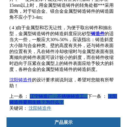
15mm以上时，用金属型铸造铸件的转角处都***采用
圆角，对于铝合金、镁合金金属型铸造铸件的铸造圆
角不应小于3-4m;
( 4 )由于金属型和芯无让性，为便于取出铸件和抽出
型，金属型铸造铸件的铸造斜度应比砂型
铸造件
的适
当大一些，一般应大30%-50%，应该指出：铸造斜度
大小除与合金种类、壁的高度有关外，还与铸件表面
的位置有关，凡在铸件冷却收缩时与金属型表面有脱
离倾向的铸件表面可设计较小的斜度，而在铸件收缩
时趋向于压紧在金属型上的铸件表面应给予较大的斜
度，各种合金的金属型铸造铸件的铸造斜度。
沈阳铸造件
的设计要求就说到这，希望对您能有所帮
助！
上一条 ：
辽宁铸造厂：不锈钢铸造工...
下一条 ：
沈阳
铸造件要用生铁？为什么？
关键词：
沈阳铸造件
产品展示