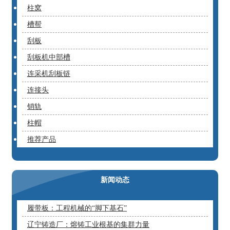
柱窝
槽帮
刮板
刮板机中部槽
连采机刮板链
连接头
销轨
柱帽
推荐产品
新闻动态
履带板：工程机械的“脚下基石”
辽宁铸造厂：熔铸工业根基的集群力量