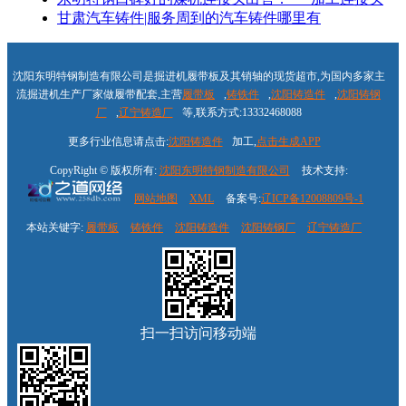
甘肃汽车铸件|服务周到的汽车铸件哪里有
沈阳东明特钢制造有限公司是掘进机履带板及其销轴的现货超市,为国内多家主
流掘进机生产厂家做履带配套,主营
履带板
,
铸铁件
,
沈阳铸造件
,
沈阳铸钢
厂
,
辽宁铸造厂
等,联系方式:13332468088
更多行业信息请点击:
沈阳铸造件
加工,
点击生成APP
CopyRight © 版权所有:
沈阳东明特钢制造有限公司
技术支持:
网站地图
XML
备案号:
辽ICP备12008809号-1
本站关键字:
履带板
铸铁件
沈阳铸造件
沈阳铸钢厂
辽宁铸造厂
扫一扫访问移动端