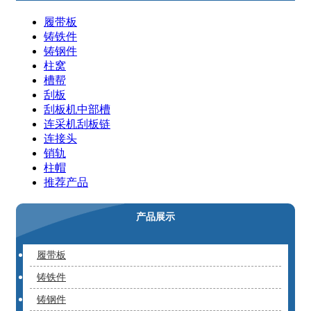
履带板
铸铁件
铸钢件
柱窝
槽帮
刮板
刮板机中部槽
连采机刮板链
连接头
销轨
柱帽
推荐产品
产品展示
履带板
铸铁件
铸钢件