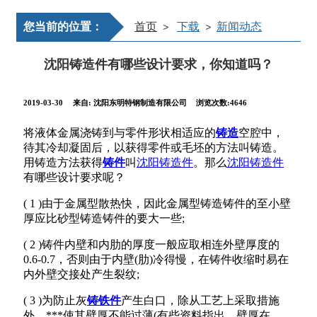
您当前的位置：
首页
下载
新闻动态
>
>
沈阳铸造件有哪些设计要求，你知道吗？
2019-03-30
来自:
沈阳东明特钢制造有限公司
浏览次数:4646
将液体金属浇铸到与零件形状相适应的
铸造
空腔中，
待其冷却凝固后，以获得零件或毛坯的方法叫铸造。
用铸造方法获得
铸件
叫
沈阳铸造件
。那么
沈阳铸造件
有哪些设计要求呢？
( 1 )由于金属型散热快，因此金属型铸造铸件的至小壁
厚应比砂型铸造铸件的要大一些;
( 2 )铸件内壁和内肋的厚度一般应取相连外壁厚度的
0.6-0.7，否则由于内壁(肋)冷得慢，在铸件收缩时易在
内外壁交接处产生裂纹;
( 3 )为防止灰
铸铁件
产生白口，除从工艺上采取措施
外，***使其壁厚不能过薄(有些资料指出，壁厚在