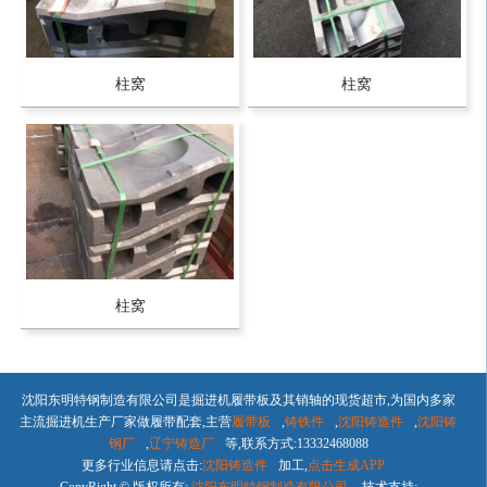
柱窝
柱窝
柱窝
沈阳东明特钢制造有限公司是掘进机履带板及其销轴的现货超市,为国内多家
主流掘进机生产厂家做履带配套,主营
履带板
,
铸铁件
,
沈阳铸造件
,
沈阳铸
钢厂
,
辽宁铸造厂
等,联系方式:13332468088
更多行业信息请点击:
沈阳铸造件
加工,
点击生成APP