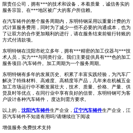
限责任公司，拥有***的技术和设备，本着质量 ，诚信务实的
服务宗旨。在***地区被广大的客户所信赖。
在汽车铸件的整个服务周期内，东明特钢采用以重量计费的方
式计算服务费用，同时为了减少一些不必要的沟通成本，也为
了让双方的合作更加顺利的进行，请在服务结束前银行转账的
方式付清款项。
东明特钢在沈阳市屹立多年，拥有***精密的加工仪器与***技
术人员，实力***与同类行业。我们主要提供具有***色的加工
服务项目-汽车铸件。加工周期为一个服务周期。
东明特钢有多年的发展历史、积累了丰富实践经验，为汽车厂
解决了特殊材料、高难度、高精度等产品，几年来在机械五金
加工市场运行中不断发展壮大，技术、质量、价格、产量、供
货及时等优点，在同行业中享有良好的信誉。东明特钢可为客
户设计各种汽车铸件， 度达到需方要求。
以上的，
沈阳汽车铸件
生产企业，
辽宁汽车铸件
生产企业，江
苏汽车铸件不知道有用吗?请继续往下阅读
增值服务:免费技术支持