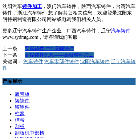
沈阳汽车
铸件加工
，澳门汽车铸件，陕西汽车铸件，台湾汽车
铸件，浙江汽车铸件 想了解其它相关信息，欢迎登录沈阳东
明特钢制造有限公司网站或电询我们相关人员。
更多辽宁汽车铸件生产企业，广西汽车铸件，辽宁
汽车铸件
www.sydmtg.com，请咨询我们客服
上一条 ：
泵阀铸件 *** 安阀铸件
下一条 ：
高锰铸件讯息——高锰铸件加工
关键词：
汽车铸件
汽车零部件铸件
沈阳汽车铸件
辽宁汽车铸
件
产品展示
履带板
铸铁件
铸钢件
柱窝
槽帮
刮板
刮板机中部槽