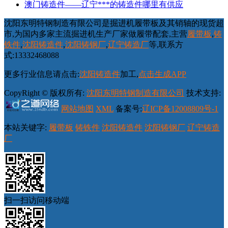
澳门铸造件——辽宁***的铸造件哪里有供应
沈阳东明特钢制造有限公司是掘进机履带板及其销轴的现货超
市,为国内多家主流掘进机生产厂家做履带配套,主营
履带板
,
铸
铁件
,
沈阳铸造件
,
沈阳铸钢厂
,
辽宁铸造厂
等,联系方
式:13332468088
更多行业信息请点击:
沈阳铸造件
加工,
点击生成APP
CopyRight © 版权所有:
沈阳东明特钢制造有限公司
技术支持:
网站地图
XML
备案号:
辽ICP备12008809号-1
本站关键字:
履带板
铸铁件
沈阳铸造件
沈阳铸钢厂
辽宁铸造
厂
扫一扫访问移动端