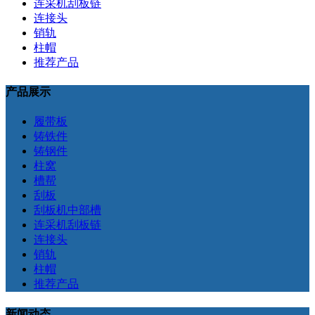
连采机刮板链
连接头
销轨
柱帽
推荐产品
产品展示
履带板
铸铁件
铸钢件
柱窝
槽帮
刮板
刮板机中部槽
连采机刮板链
连接头
销轨
柱帽
推荐产品
新闻动态