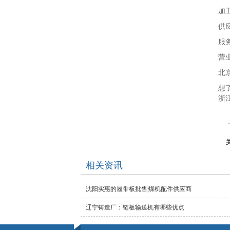
加
供应
服
营业
北
想
浙
相关资讯
沈阳实惠的履带板批售|煤机配件供应商
辽宁铸造厂：链板输送机有哪些优点