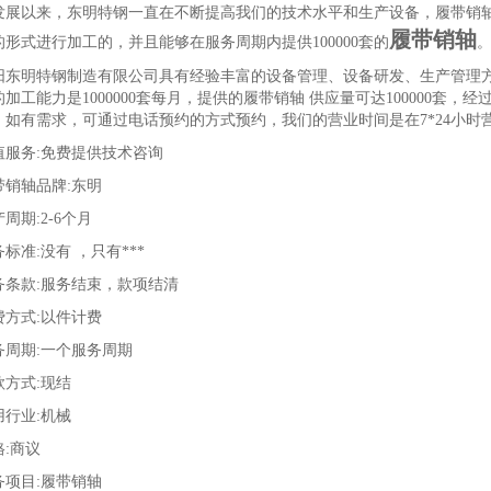
发展以来，东明特钢一直在不断提高我们的技术水平和生产设备，履带销轴的
履带销轴
的形式进行加工的，并且能够在服务周期内提供100000套的
阳东明特钢制造有限公司具有经验丰富的设备管理、设备研发、生产管理
加工能力是1000000套每月，提供的履带销轴 供应量可达100000套，经
。如有需求，可通过电话预约的方式预约，我们的营业时间是在7*24小时
值服务:免费提供技术咨询
带销轴品牌:东明
周期:2-6个月
标准:没有 ，只有***
务条款:服务结束，款项结清
费方式:以件计费
务周期:一个服务周期
款方式:现结
用行业:机械
格:商议
务项目:履带销轴