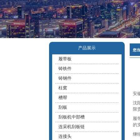
产品展示
您
履带板
铸铁件
铸钢件
柱窝
安
槽帮
沈
刮板
限
刮板机中部槽
履
的
连采机刮板链
继
连接头