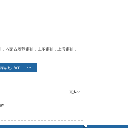
轴，内蒙古履带销轴，山东销轴，上海销轴，
西连接头加工——***...
更多>>
推荐