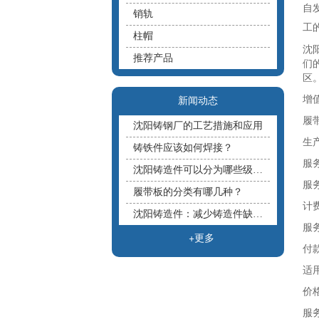
自
销轨
工
柱帽
沈
推荐产品
们的
区
增
新闻动态
履
沈阳铸钢厂的工艺措施和应用
生产
铸铁件应该如何焊接？
服务
沈阳铸造件可以分为哪些级别？
服
履带板的分类有哪几种？
计
沈阳铸造件：减少铸造件缺陷的10大准则
服
+更多
付
适
价
服