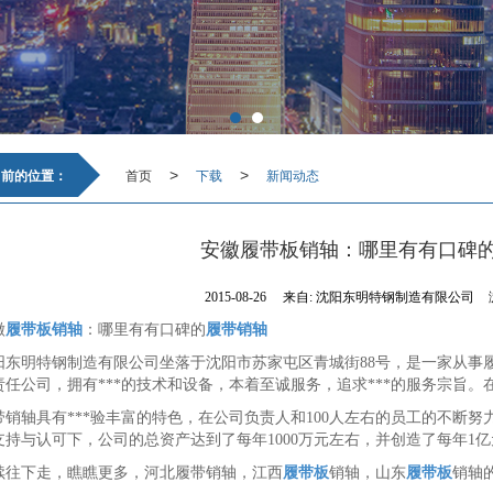
当前的位置：
首页
下载
新闻动态
>
>
安徽履带板销轴：哪里有有口碑
2015-08-26
来自:
沈阳东明特钢制造有限公司
徽
履带板销轴
：哪里有有口碑的
履带销轴
阳东明特钢制造有限公司坐落于沈阳市苏家屯区青城街88号，是一家从事
责任公司，拥有***的技术和设备，本着至诚服务，追求***的服务宗旨。
带销轴具有***验丰富的特色，在公司负责人和100人左右的员工的不断
支持与认可下，公司的总资产达到了每年1000万元左右，并创造了每年1
续往下走，瞧瞧更多，河北履带销轴，江西
履带板
销轴，山东
履带板
销轴