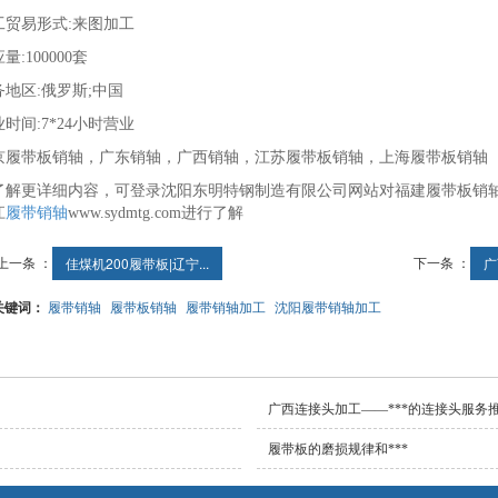
工贸易形式:来图加工
量:100000套
务地区:俄罗斯;中国
时间:7*24小时营业
京履带板销轴，广东销轴，广西销轴，江苏履带板销轴，上海履带板销轴
了解更详细内容，可登录沈阳东明特钢制造有限公司网站对福建履带板销
江
履带销轴
www.sydmtg.com进行了解
上一条 ：
下一条 ：
佳煤机200履带板|辽宁...
广
关键词：
履带销轴
履带板销轴
履带销轴加工
沈阳履带销轴加工
广西连接头加工——***的连接头服务
履带板的磨损规律和***