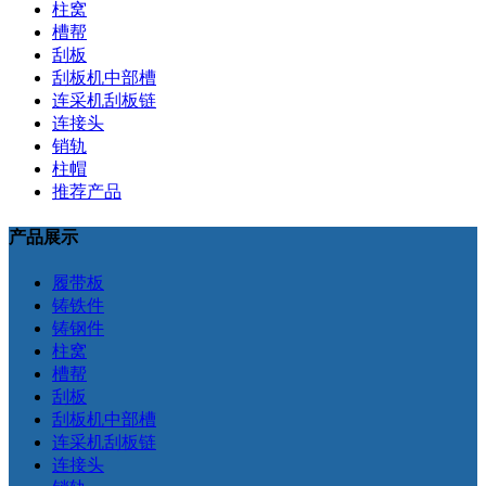
柱窝
槽帮
刮板
刮板机中部槽
连采机刮板链
连接头
销轨
柱帽
推荐产品
产品展示
履带板
铸铁件
铸钢件
柱窝
槽帮
刮板
刮板机中部槽
连采机刮板链
连接头