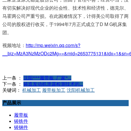
有切实解决好现代企业的社会性、技术性和经济性，德克尔、
马霍两公司严重亏损。在此困难情况下，计得美公司取得了两
公司的股权进行收买，于1994年7月正式成立了D M G机床集
团。
视频地址：
http://mp.weixin.qq.com/s?
__biz=MzA3NzMzODc2Mg==&mid=2653775131&idx=1&sn=6
上一条 ：
沈阳***履带板_厂家*...
下一条 ：
铸造发动机泄露检测技术的...
关键词：
机械加工
履带板加工
沈阳机械加工
产品展示
履带板
铸铁件
铸钢件