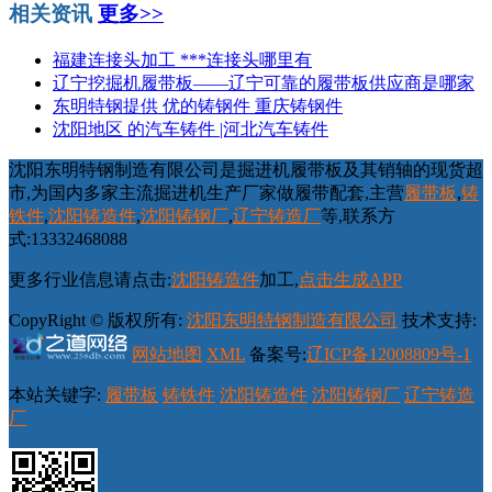
相关资讯
更多>>
福建连接头加工 ***连接头哪里有
辽宁挖掘机履带板——辽宁可靠的履带板供应商是哪家
东明特钢提供 优的铸钢件 重庆铸钢件
沈阳地区 的汽车铸件 |河北汽车铸件
沈阳东明特钢制造有限公司是掘进机履带板及其销轴的现货超
市,为国内多家主流掘进机生产厂家做履带配套,主营
履带板
,
铸
铁件
,
沈阳铸造件
,
沈阳铸钢厂
,
辽宁铸造厂
等,联系方
式:13332468088
更多行业信息请点击:
沈阳铸造件
加工,
点击生成APP
CopyRight © 版权所有:
沈阳东明特钢制造有限公司
技术支持:
网站地图
XML
备案号:
辽ICP备12008809号-1
本站关键字:
履带板
铸铁件
沈阳铸造件
沈阳铸钢厂
辽宁铸造
厂