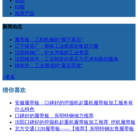
销轨
柱帽
推荐产品
新闻动态
履带板：工程机械的“脚下基石”
辽宁铸造厂：熔铸工业根基的集群力量
沈阳铸钢厂：炉火淬炼的工业脊梁
沈阳铸造件：工业制造的基石与艺术创新的载体
铸铁件：工业领域的“幕后英雄”
+更多
猜你喜欢
安徽履带板：口碑好的挖掘机起重机履带板加工服务有
什么特色
口碑好的履带板，东明特钢倾力推荐
沈阳口碑好的挖掘机起重机履带板加工推荐_挖机履带板
北方交通132B履带板——【推荐】东明特钢出售履带板