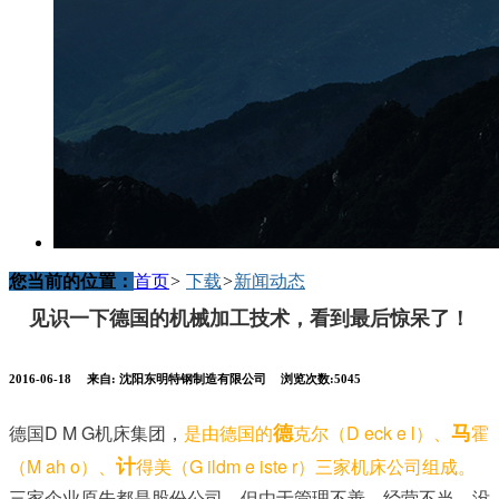
您当前的位置：
首页
>
下载
>
新闻动态
见识一下德国的机械加工技术，看到最后惊呆了！
2016-06-18
来自:
沈阳东明特钢制造有限公司
浏览次数:5045
德
马
德国D M G机床集团，
是由德国的
克尔（D eck e l）、
霍
计
（M ah o）、
得美（G ildm e iste r）三家机床公司组成。
三家企业原先都是股份公司，但由于管理不善，经营不当，没