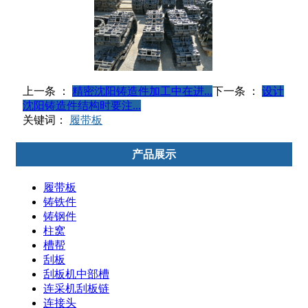
上一条 ：
精密沈阳铸造件加工中在进...
下一条 ：
设计
沈阳铸造件结构时要注...
关键词：
履带板
产品展示
履带板
铸铁件
铸钢件
柱窝
槽帮
刮板
刮板机中部槽
连采机刮板链
连接头