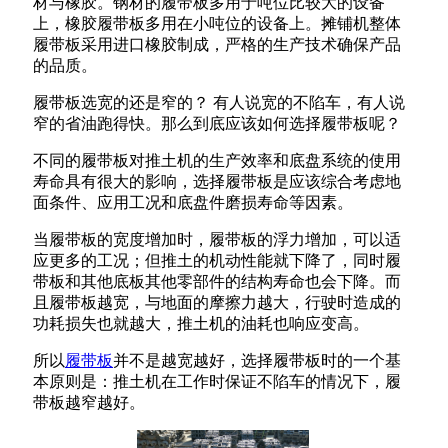
材与橡胶。钢材的履带板多用于吨位比较大的设备
上，橡胶履带板多用在小吨位的设备上。摊铺机整体
履带板采用进口橡胶制成，严格的生产技术确保产品
的品质。
履带板选宽的还是窄的？ 有人说宽的不陷车，有人说
窄的省油跑得快。那么到底应该如何选择履带板呢？
不同的履带板对推土机的生产效率和底盘系统的使用
寿命具有很大的影响，选择履带板是应该综合考虑地
面条件、应用工况和底盘件磨损寿命等因素。
当履带板的宽度增加时，履带板的浮力增加，可以适
应更多的工况；但推土的机动性能就下降了，同时履
带板和其他底板其他零部件的结构寿命也会下降。而
且履带板越宽，与地面的摩擦力越大，行驶时造成的
功耗损失也就越大，推土机的油耗也响应变高。
所以
履带板
并不是越宽越好，选择履带板时的一个基
本原则是：推土机在工作时保证不陷车的情况下，履
带板越窄越好。