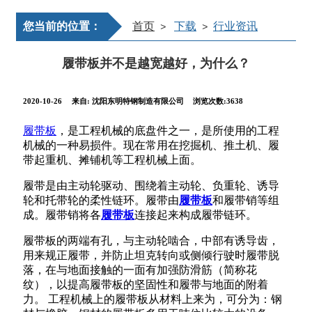
您当前的位置：
首页
下载
行业资讯
>
>
履带板并不是越宽越好，为什么？
2020-10-26
来自:
沈阳东明特钢制造有限公司
浏览次数:3638
履带板
，是工程机械的底盘件之一，
是所使用的工程
机械的一种易损件。现在常用在挖掘机、推土机、履
带起重机、摊铺机等工程机械上面。
履带是由主动轮驱动、围绕着主动轮、负重轮、诱导
轮和托带轮的柔性链环。履带由
履带板
和履带销等组
成。履带销将各
履带板
连接起来构成履带链环。
履带板的两端有孔，与主动轮啮合，中部有诱导齿，
用来规正履带，并防止坦克转向或侧倾行驶时履带脱
落，在与地面接触的一面有加强防滑筋（简称花
纹），以提高履带板的坚固性和履带与地面的附着
力。 工程机械上的履带板从材料上来为，可分为：钢