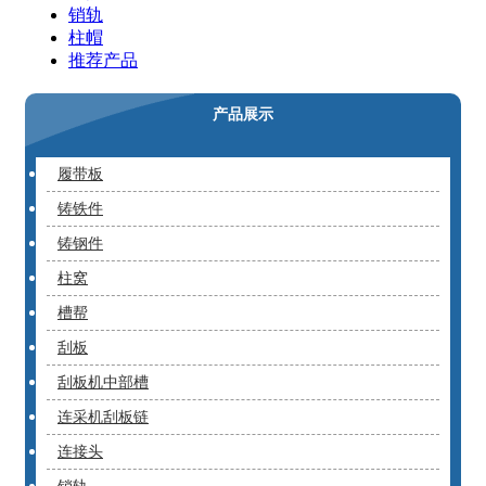
销轨
柱帽
推荐产品
产品展示
履带板
铸铁件
铸钢件
柱窝
槽帮
刮板
刮板机中部槽
连采机刮板链
连接头