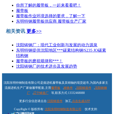
你所了解的履带板，一起来看看吧！
履带板
履带板​作业环境选择的要求，了解一下
东明特钢履带板供应商 履带板生产厂家
相关资讯
更多>>
沈阳铸钢厂：现代工业创新与发展的动力源泉
东明特钢提供沈阳地区***碳素结构钢|S235 JO碳素
结构钢
履带板的磨损规律和***！
沈阳铸钢厂的技术进步及发展趋势
沈阳东明特钢制造有限公司是掘进机履带板及其销轴的现货超市,为国内多家主
流掘进机生产厂家做履带配套,主营
履带板
,
铸铁件
,
沈阳铸造件
,
沈阳铸钢
厂
,
辽宁铸造厂
等,联系方式:13332468088
更多行业信息请点击:
沈阳铸造件
加工,
点击生成APP
CopyRight © 版权所有:
沈阳东明特钢制造有限公司
技术支持: