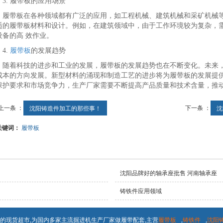
3. 履带板的应用场景
履带板在各种领域都有广泛的应用，如工程机械、建筑机械和采矿机械
适的履带板材料和设计。例如，在建筑领域中，由于工作环境较为复杂，需
设备的高 效作业。
4.
履带板
的发展趋势
随着科技的进步和工业的发展，履带板的发展趋势也在不断变化。未来
成本的方向发展。新型材料的涌现和制造工艺的进步将为履带板的发展提
保护要求和市场竞争力，生产厂家需要不断提高产品质量和技术含量，推
上一条 ：
下一条 ：
沈阳铸造件加工的那些事！
沈
关键词：
履带板
沈阳品牌好的轴承座批售 河南轴承座
铸铁件应用领域
的现货超市,为国内多家主流掘进机生产厂家做履带配套,主营
履带板
,
铸铁件
,
沈阳