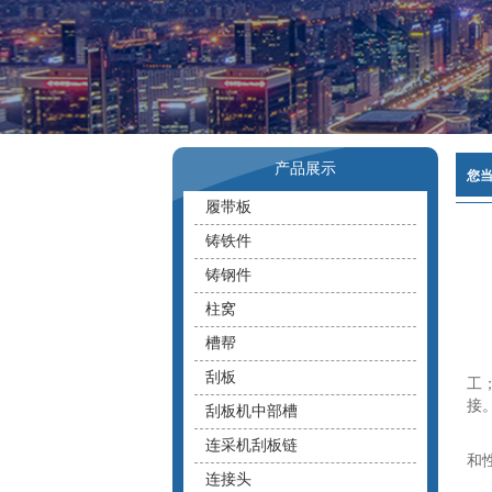
产品展示
您
履带板
铸铁件
铸钢件
柱窝
槽帮
刮板
工
接
刮板机中部槽
连采机刮板链
和
连接头