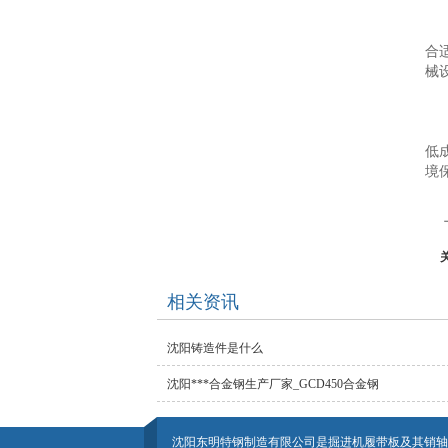
合
械
低
境
相关资讯
沈阳铸造件是什么
沈阳***合金钢生产厂家_GCD450合金钢
沈阳东明特钢制造有限公司是掘进机履带板及其销轴