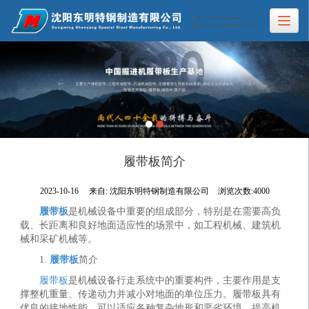
履带板简介
2023-10-16
来自:
沈阳东明特钢制造有限公司
浏览次数:4000
履带板
是机械设备中重要的组成部分，特别是在需要高负
载、长距离和良好地面适应性的场景中，如工程机械、建筑机
械和采矿机械等。
1.
履带板
简介
履带板
是机械设备行走系统中的重要构件，主要作用是支
撑整机重量、传递动力并减小对地面的单位压力。履带板具有
优良的接地性能，可以适应各种复杂地形和恶劣环境，提高机